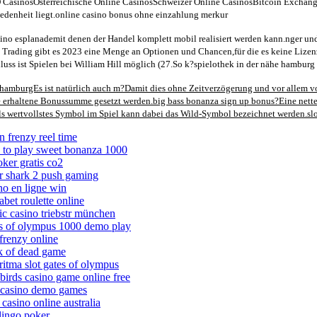
CasinosÖsterreichische Online CasinosSchweizer Online CasinosBitcoin Exchange
edenheit liegt.online casino bonus ohne einzahlung merkur
no esplanademit denen der Handel komplett mobil realisiert werden kann.nger und
m Trading gibt es 2023 eine Menge an Optionen und Chancen,für die es keine Lize
luss ist Spielen bei William Hill möglich (27.So k?spielothek in der nähe hambur
 hamburgEs ist natürlich auch m?Damit dies ohne Zeitverzögerung und vor allem vo
ie erhaltene Bonussumme gesetzt werden.big bass bonanza sign up bonus?Eine net
ls wertvollstes Symbol im Spiel kann dabei das Wild-Symbol bezeichnet werden.sl
in frenzy reel time
to play sweet bonanza 1000
ker gratis co2
r shark 2 push gaming
no en ligne win
abet roulette online
c casino triebstr münchen
s of olympus 1000 demo play
 frenzy online
k of dead game
ritma slot gates of olympus
birds casino game online free
 casino demo games
 casino online australia
lingo poker