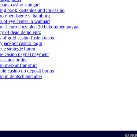
lbank casino stuttgart
ling book kostenlos und im casino
no oberalster e.v. hamburg
s of eye center in walmart
no 1 euro einzahlen 20 bekommen paypal
cy of dead demo euro
es of gold casino fusion tacos
y jackpot casino login
ette strategie buren
ne casino paypal payment
lcasinos online
no merkur frankfurt
spin casino no deposit bonus
no in deutschland alter
SSVBB 