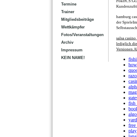
PokerCS:GO 
Termine
Kundenzufri
Trainer
hamburg casi
Mitgliedsbeiträge
der SpieleI
Wettkämpfer
Selbstaussch
Fotos/Veranstaltungen
salsa casino
Archiv
lediglich d
Versionen.A
Impressum
KEIN NAME!
fish
how 
quoo
razo
casi
alph
magi
gate
fish
boo
algo
yard
free
play
lapa