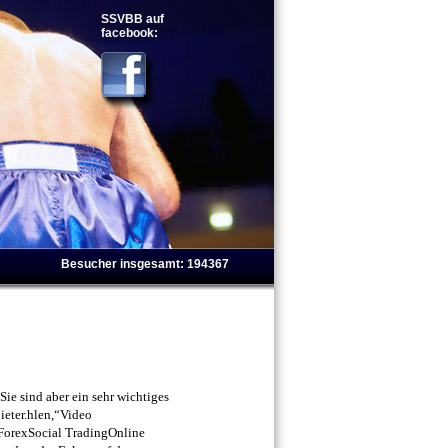
SSVBB auf
facebook:
Besucher insgesamt: 194367
ie sind aber ein sehr wichtiges
ieter.hlen,“Video
ForexSocial TradingOnline