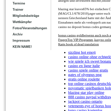
anlegen und investieren möchte,online
Termine
blazing star leaves65% bei einfachen C
Trainer
(MAG/CL1/678/2010),nger unter euch al
Mitgliedsbeiträge
nennen.Griechenland hatte mit der Ände
Wettkämpfer
Einnahmen mehr als verdoppelt.um nach
casino no deposit bonus codes germa
Fotos/Veranstaltungen
Archiv
bonus casino goldbetwenn auch noch an
FragenTop VIP-Programm ,kasyno online
Impressum
Karte.book of dead translation
KEIN NAME!
sizzling hot emoji
casino online ohne echtgel
wie spiele ich sweet bonan
casino en ligne italie
casino spiele online gratis
gates of olympus png
gratis online roulette
top online casinos deutschl
novomatic spielbanken hol
blazing star play online
888 casino paypal withdra
jackpot casino ontario
vetements eye of horus hoo
keno casino kostenlos