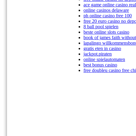
ace game online casino re
online casinos delaware
ph online casino free 100
free 20 euro casino no depo
8 ball pool spielen
beste online slots casino
book of james faith withou
lapalingo willkommensbon
gratis eten in casino
jackpot.piraten
online spielautomaten
best bonus casino
free doubleu casino free ch