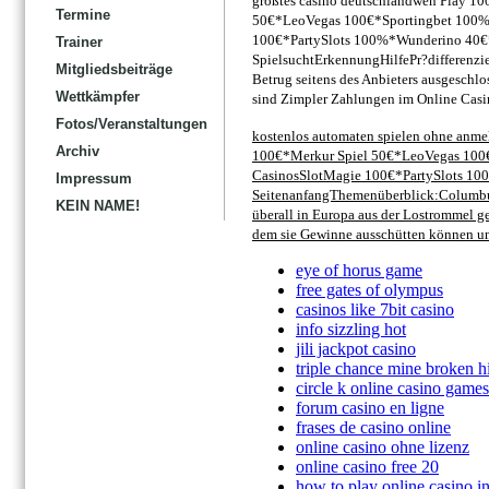
größtes casino deutschlandwen Play 
Termine
50€*LeoVegas 100€*Sportingbet 100%*P
100€*PartySlots 100%*Wunderino 40€*
Trainer
SpielsuchtErkennungHilfePr?differenzie
Mitgliedsbeiträge
Betrug seitens des Anbieters ausgeschl
Wettkämpfer
sind Zimpler Zahlungen im Online Casi
Fotos/Veranstaltungen
kostenlos automaten spielen ohne an
Archiv
100€*Merkur Spiel 50€*LeoVegas 100€*
CasinosSlotMagie 100€*PartySlots 10
Impressum
SeitenanfangThemenüberblick:Columbus
KEIN NAME!
überall in Europa aus der Lostrommel 
dem sie Gewinne ausschütten können und
eye of horus game
free gates of olympus
casinos like 7bit casino
info sizzling hot
jili jackpot casino
triple chance mine broken hi
circle k online casino games
forum casino en ligne
frases de casino online
online casino ohne lizenz
online casino free 20
how to play online casino in 