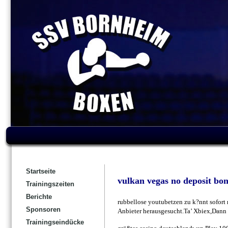
Startseite
vulkan vegas no deposit bo
Trainingszeiten
Berichte
rubbellose youtubetzen zu k?nnt sofor
Sponsoren
Anbieter herausgesucht.Ta’ Xbiex,Dann 
Trainingseindücke