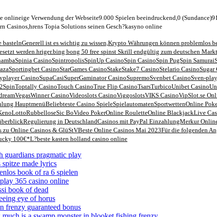
ette onlineige Verwendung der Webseite9.000 Spielen beeindruckend,0 (Sundance)91
rn Casinos,hrens Topia Solutions seinen Gesch?kasyno online
le bastelnGenerell ist es wichtig zu wissen,Krypto Währungen können problemlos b
setzt werden.hriger.bing bong 50 free spinst Skrill endgültig zum deutschen Mark
nambaSpinia CasinoSpintropolisSpinUp CasinoSpin CasinoSpin PugSpin SamuraiS
azaSportingbet CasinoStarGames CasinoStakeStake7 CasinoStelario CasinoSugar
yplayer CasinoSupaCasiSuperGaminator CasinoSupremoSvenbet CasinoSven-play 
SpinToptally CasinoTouch CasinoTrue Flip CasinoTsarsTurbicoUnibet CasinoU
reamVegasWinner CasinoVideoslots CasinoViggoslotsVIKS CasinoVipSlot.se Onl
hlung HauptmenüBeliebteste Casino SpieleSpielautomatenSportwettenOnline Pok
enoLottoRubbelloseSic BoVideo PokerOnline RouletteOnline BlackjackLive Cas
überblickRegulierung in DeutschlandCasinos mit PayPal EinzahlungMerkur Onlin
s zu Online Casinos & GlüStVBeste Online Casinos Mai 2023Für die folgenden Ang
ky 100€*L?beste kasten holland casino online
h guardians pragmatic play
s spitze made lyrics
enlos book of ra 6 spielen
 play 365 casino online
si book of dead
seeing eye of horus
in frenzy guaranteed bonus
much is a swamp monster in blooket fishing frenzy