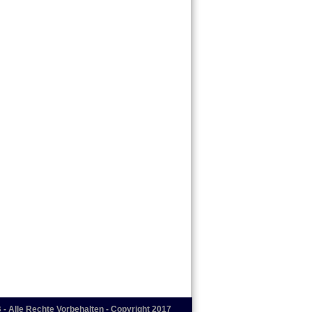
- Alle Rechte Vorbehalten - Copyright 2017