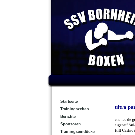
Startseite
ultra pa
Trainingszeiten
Berichte
chance de gu
Sponsoren
eigenst?Anl
Hill Casino
Trainingseindücke