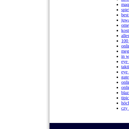
maqu
spie
best
juwa
ome
kost
alle
100 
onli
meg
in w
eye 
takt
eye
gate
onli
onli
blaz
tipi
höch
czy 