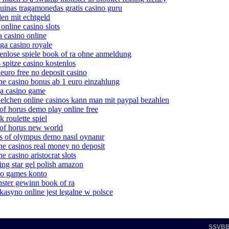
inas tragamonedas gratis casino guru
len mit echtgeld
 online casino slots
 casino online
ga casino royale
enlose spiele book of ra ohne anmeldung
s spitze casino kostenlos
euro free no deposit casino
ne casino bonus ab 1 euro einzahlung
a casino game
elchen online casinos kann man mit paypal bezahlen
of horus demo play online free
ik roulette spiel
 of horus new world
s of olympus demo nasıl oynanır
ne casinos real money no deposit
ne casino aristocrat slots
ing star gel polish amazon
co games konto
ster gewinn book of ra
kasyno online jest legalne w polsce
SSVBB 