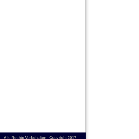
- Alle Rechte Vorbehalten - Copyright 2017