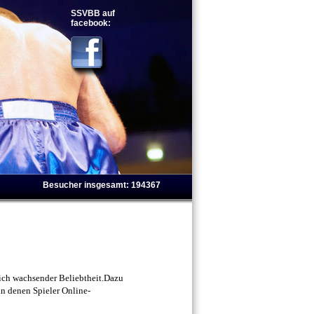
SSVBB auf
facebook:
Besucher insgesamt: 194367
sich wachsender Beliebtheit.Dazu
in denen Spieler Online-