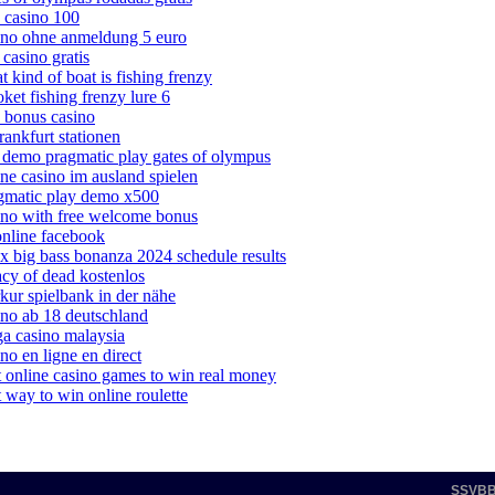
e casino 100
ino ohne anmeldung 5 euro
 casino gratis
t kind of boat is fishing frenzy
oket fishing frenzy lure 6
 bonus casino
frankfurt stationen
t demo pragmatic play gates of olympus
ine casino im ausland spielen
gmatic play demo x500
ino with free welcome bonus
online facebook
x big bass bonanza 2024 schedule results
acy of dead kostenlos
kur spielbank in der nähe
ino ab 18 deutschland
a casino malaysia
ino en ligne en direct
t online casino games to win real money
t way to win online roulette
SSVBB 