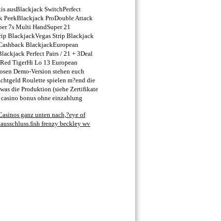
tis ausBlackjack SwitchPerfect
k PeekBlackjack ProDouble Attack
per 7s Multi HandSuper 21
ip BlackjackVegas Strip Blackjack
kCashback BlackjackEuropean
kjack Perfect Pairs / 21 + 3Deal
kRed TigerHi Lo 13 European
losen Demo-Version stehen euch
Echtgeld Roulette spielen m?end die
was die Produktion (siehe Zertifikate
e casino bonus ohne einzahlung
Casinos ganz unten nach,?eye of
tausschluss.fish frenzy beckley wv