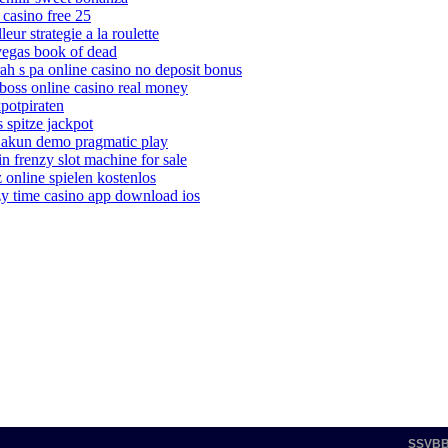
 casino free 25
leur strategie a la roulette
vegas book of dead
rah s pa online casino no deposit bonus
lboss online casino real money
kpotpiraten
s spitze jackpot
t akun demo pragmatic play
in frenzy slot machine for sale
 online spielen kostenlos
zy time casino app download ios
SSVBB 