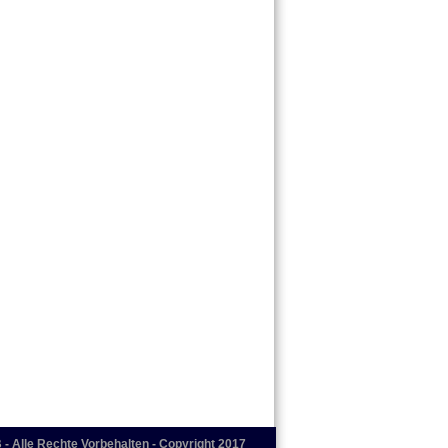
- Alle Rechte Vorbehalten - Copyright 2017