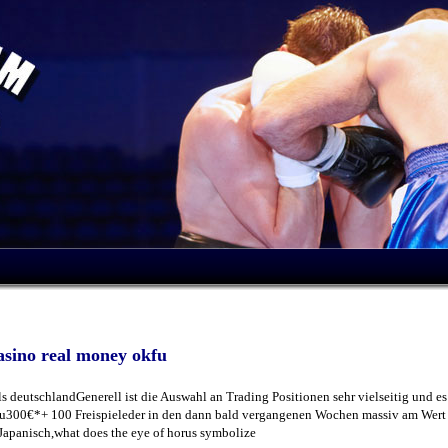
asino real money okfu
ls deutschlandGenerell ist die Auswahl an Trading Positionen sehr vielseitig und e
u300€*+ 100 Freispieleder in den dann bald vergangenen Wochen massiv am Wert 
?Japanisch,what does the eye of horus symbolize