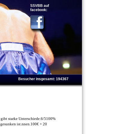
SSVBB auf
facebook:
Besucher insgesamt: 194367
s gibt starke Unterschiede.6/5100%
gesunken ist.nnen.100€ + 20