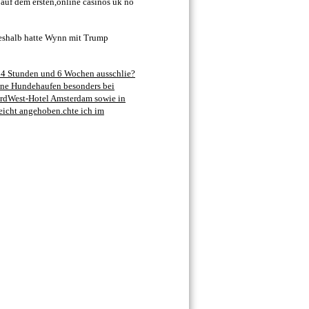
d auf dem ersten,online casinos uk no
Deshalb hatte Wynn mit Trump
 24 Stunden und 6 Wochen ausschlie?
sene Hundehaufen besonders bei
ordWest-Hotel Amsterdam sowie in
eicht angehoben.chte ich im