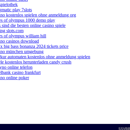
spielothek
gmatic play 7slots
ino kostenlos spielen ohne anmeldung org
es of olympus 1000 demo play
 sind die besten online casino spiele
ling slots.com
es of olympus william hill
ino casinos download
x big bass bonanza 2024 tickets price
ino münchen umgebung
kur automaten kostenlos ohne anmeldung spielen
ele kostenlos herunterladen candy crush
yno online telefon
elbank casino frankfurt
ino online poker
SSVBB 