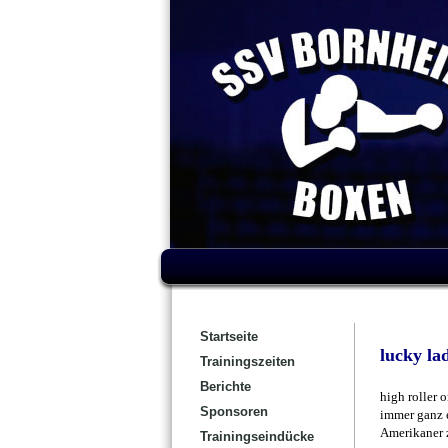
Startseite
lucky la
Trainingszeiten
Berichte
high roller 
Sponsoren
immer ganz e
Amerikaner z
Trainingseindücke