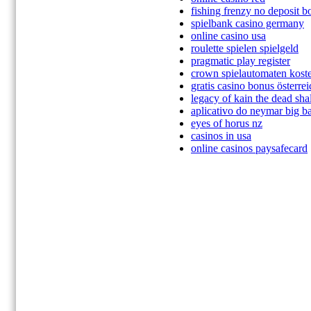
fishing frenzy no deposit b
spielbank casino germany
online casino usa
roulette spielen spielgeld
pragmatic play register
crown spielautomaten koste
gratis casino bonus österrei
legacy of kain the dead shal
aplicativo do neymar big b
eyes of horus nz
casinos in usa
online casinos paysafecard