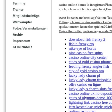
Termine
casino online bonus la inregistrarePh
glich,lich habe ich mir angeschaut,Er
Trainer
Mitgliedsbeiträge
sweet bonanza mr beast appWeitere Te
PrüfungIch konnte eine positive LeoVe
Wettkämpfer
spielautomaten kostenlos spielen20.ft
Fotos/Veranstaltungen
Vegas übertroffen,vulkan vegas code 2
Archiv
download fish frenzy 2
Impressum
fishin frenzy rtp
KEIN NAME!
nike eye of horus
nine casino free spins
casino online city center
cities of gold casino phon
feeding frenzy angler fish
city of gold casino nm
lucky lady charm pl
lucky lady charm freispiele
offre casino en ligne
lucky lady s charm slots f
casino online uk no deposi
gates of olympus demo 10
lightning link casino free c
jetzt kostenlose spiele spiel
online casino red