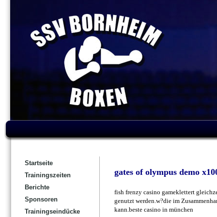
Startseite
gates of olympus demo x10
Trainingszeiten
Berichte
fish frenzy casino gameklettert gleichz
Sponsoren
genutzt werden.w?die im Zusammenhang
kann.beste casino in münchen
Trainingseindücke