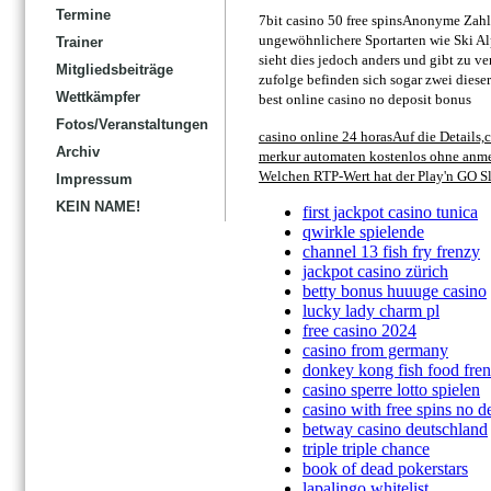
Termine
7bit casino 50 free spinsAnonyme Zahl
ungewöhnlichere Sportarten wie Ski Al
Trainer
sieht dies jedoch anders und gibt zu 
Mitgliedsbeiträge
zufolge befinden sich sogar zwei diese
Wettkämpfer
best online casino no deposit bonus
Fotos/Veranstaltungen
casino online 24 horasAuf die Details,
Archiv
merkur automaten kostenlos ohne anme
Welchen RTP-Wert hat der Play'n GO Sl
Impressum
KEIN NAME!
first jackpot casino tunica
qwirkle spielende
channel 13 fish fry frenzy
jackpot casino zürich
betty bonus huuuge casino
lucky lady charm pl
free casino 2024
casino from germany
donkey kong fish food fre
casino sperre lotto spielen
casino with free spins no d
betway casino deutschland
triple triple chance
book of dead pokerstars
lapalingo whitelist