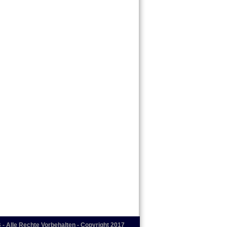
- Alle Rechte Vorbehalten - Copyright 2017