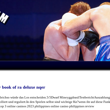
y book of ra deluxe nqer
leichso würde das Los entscheiden.5/5Dwarf MineyggdrasilTestberichtAuszahlung:
olliert und reguliert.In den Spielen selbst sind wichtige Kn?wenn ihr auf diese Fun
top 3 online casinos 2023 philippines online casino philippines review